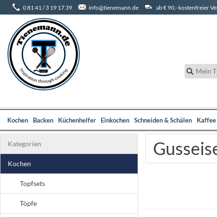
0 81 41 / 3 19 17 39
info@tienemann.de
ab € 90,- kostenfreier V
Kochen
Backen
Küchenhelfer
Einkochen
Schneiden & Schälen
Kaffee
Gusseis
Kategorien
Kochen
Topfsets
Töpfe