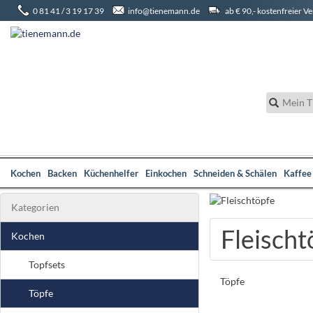
0 81 41 / 3 19 17 39
info@tienemann.de
ab € 90,- kostenfreier V
Kochen
Backen
Küchenhelfer
Einkochen
Schneiden & Schälen
Kaffee
Kategorien
Fleischt
Kochen
Topfsets
Töpfe
Töpfe