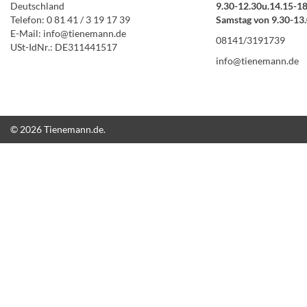
Deutschland
9.30-12.30u.14.15-1
Telefon: 0 81 41 / 3 19 17 39
Samstag von 9.30-13
E-Mail: info@tienemann.de
08141/3191739
USt-IdNr.: DE311441517
info@tienemann.de
© 2026 Tienemann.de.