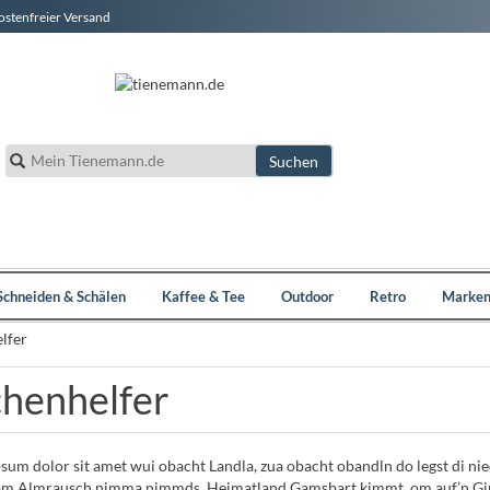
kostenfreier Versand
Schneiden & Schälen
Kaffee & Tee
Outdoor
Retro
Marke
henhelfer
psum dolor sit amet wui obacht Landla, zua obacht obandln do legst di ni
m Almrausch nimma nimmds. Heimatland Gamsbart kimmt, om auf’n Gipf