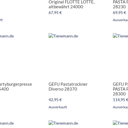
Original FLOTTE LOTTE,
PASTA 
altbewährt 24000
28230
67,95 €
69,95 €
ft
Ausverkau
rtyburgerpresse
GEFU Pastatrockner
GEFU P
5400
Diverso 28370
PASTA 
28300
42,95 €
114,95 
Ausverkauft
Ausverkau