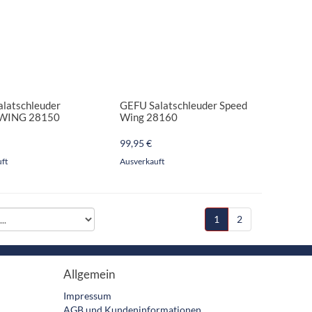
latschleuder
GEFU Salatschleuder Speed
WING 28150
Wing 28160
99,95 €
ft
Ausverkauft
1
2
Allgemein
Impressum
AGB und Kundeninformationen