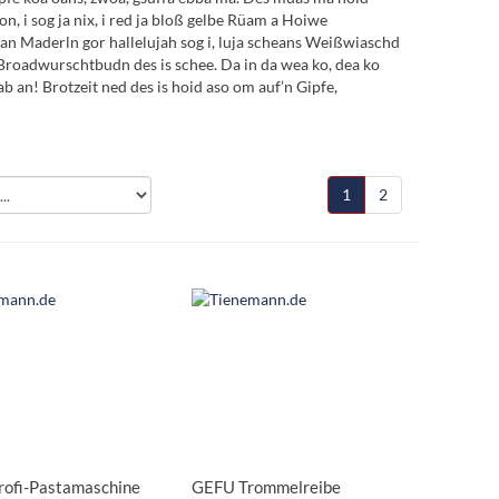
, i sog ja nix, i red ja bloß gelbe Rüam a Hoiwe
n Maderln gor hallelujah sog i, luja scheans Weißwiaschd
roadwurschtbudn des is schee. Da in da wea ko, dea ko
 an! Brotzeit ned des is hoid aso om auf’n Gipfe,
1
2
ofi-Pastamaschine
GEFU Trommelreibe