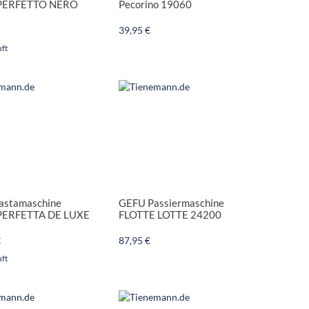
PERFETTO NERO
Pecorino 19060
39,95 €
ft
astamaschine
GEFU Passiermaschine
PERFETTA DE LUXE
FLOTTE LOTTE 24200
€
87,95 €
ft