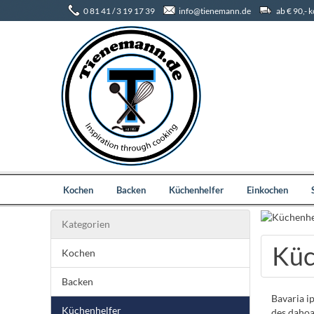
0 81 41 / 3 19 17 39
info@tienemann.de
ab € 90,- 
Kochen
Backen
Küchenhelfer
Einkochen
Kategorien
Küc
Kochen
Backen
Bavaria i
Küchenhelfer
des dahoa