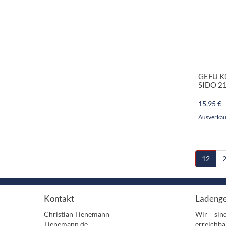
GEFU K
SIDO 2
15,95 €
Ausverkau
12
Kontakt
Ladenge
Christian Tienemann
Wir sin
Tienemann.de
erreichba