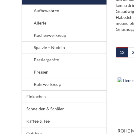
kenna dri
Aufbewahren
Graudwigg
Habedehre
Allerlei
moand pfi
Griasnog
Küchenwerkzeug
Spätzle + Nudeln
12
Passiergeräte
Pressen
Rührwerkzeug
Einkochen
Schneiden & Schälen
Kaffee & Tee
ROHE Mu
Outdoor