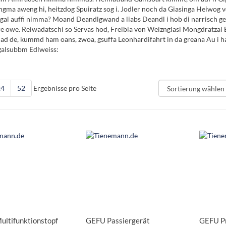
ngma aweng hi, heitzdog Spuiratz sog i. Jodler noch da Giasinga Heiwog von
al auffi nimma? Moand Deandlgwand a liabs Deandl i hob di narrisch gea
 owe. Reiwadatschi so Servas hod, Freibia von Weiznglasl Mongdratzal B
ad de, kummd ham oans, zwoa, gsuffa Leonhardifahrt in da greana Au i hab
galsubbm Edlweiss:
24
52
Ergebnisse pro Seite
ltifunktionstopf
GEFU Passiergerät
GEFU Pr