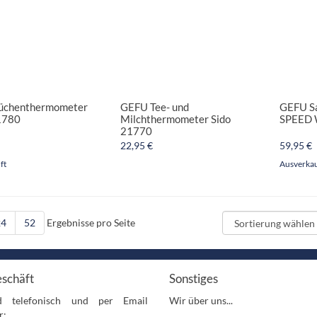
üchenthermometer
GEFU Tee- und
GEFU Sa
1780
Milchthermometer Sido
SPEED 
21770
22,95 €
59,95 €
ft
Ausverkau
24
52
Ergebnisse pro Seite
schäft
Sonstiges
d telefonisch und per Email
Wir über uns...
r: