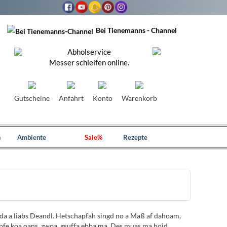
Bei Tienemanns - Channel
Abholservice
Messer schleifen online.
Gutscheine
Anfahrt
Konto
Warenkorb
n
Ambiente
Sale%
Rezepte
eda a liabs Deandl. Hetschapfah singd no a Maß af dahoam,
e koa oans, zwoa, gsuffa ebba ma. Des muas ma hoid